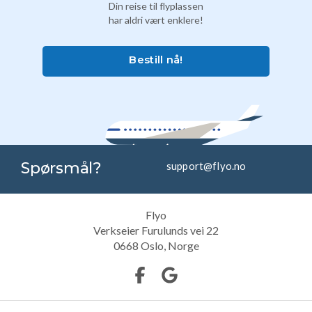
Din reise til flyplassen
har aldri vært enklere!
Bestill nå!
Spørsmål?
support@flyo.no
Flyo
Verkseier Furulunds vei 22
0668
Oslo, Norge