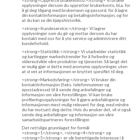
<strong>Opprette brukerkonto:</strong> Vi bruker
opplysninger dersom du oppretter brukerkonto, bl.a. for
å gi deg tilgang med brukernavn og passord, for å lagre
din kontaktinformasjon og betalingsinformasjon, og for
at du kan se din kjøpshistorikk.
<strong>Kundeservice:</strong> Vi lagrer
opplysninger som du gir og mottar dersom du har
kontakt med oss for å yte service og administrere ditt
kundeforhold.
<strong>Statistikk:</strong> Vi utarbeider statistikk
og kartlegger markedstrender for å forbedre og
videreutvikle våre produkter og tjenester. Så langt det
er mulig gjør vi dette med anonyme opplysninger, uten
at vi vet at informasjonen er knyttet spesifikt til deg.
<strong>Markedsføring:</strong> Vi bruker din
kontaktinformasjon (f.eks. telefonnummer og
epostadresse) til å sende deg anbefalinger og
informasjon om våre forestillinger. Vi kan bruke
profileringsopplysninger for å gjøre anbefalingene og
informasjonen mest mulig relevant for deg, med mindre
du har motsatt deg dette. Hvis du ønsker det, vil vi også
sende deg anbefalinger og informasjon om våre
samarbeidspartneres forestillinger.
Det rettslige grunnlaget for formål
<strong>1</strong>, <strong>4</strong> og
<strong>5</strong> er vår berettigede interesse i å