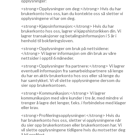
opplysninger:
<strong>Opplysninger om deg:</strong> Hvis du har
brukerkonto hos oss, kan du kontekte oss så sletter vi
opplysningene vi har om deg.
<strong>Kjøpsinformasjon:</strong> Hvis du har
brukerkonto hos oss, lagrer vi kjøpshistorikken din. Vi
lagrer transaksjoner og betalingsinformasjon i 5 år i
henhold til bokføringsloven.
<strong>Opplysninger om bruk på nettsidene:
</strong> Vi lagrer informasjon om din bruk av våre
nettsider i opptil 6 måneder.
<strong>Opplysninger fra partnere:</strong> Vi lagrer
eventuell informasjon fra samarbeidspartnere så lenge
du har en aktiv brukerkonto hos oss eller så lenge du
har samtykket. Vi vil slette opplysningene dersom du
sier opp brukerkontoen.
<strong>Kommunikasjon:</strong> Vi lagrer
kommunikasjon med våre kunder i tre år, med mindre vi
trenger å lagre det lenger, f.eks. i forbindelse med klager
eller krav.
<strong>Profileringsopplysninger:</strong> Hvis du
har brukerkonto hos oss, sletter vi opplysningene når
du sier opp brukerkontoen eller brukerkontoen har. Vi
vil slette opplysningene tidligere hvis du motsetter deg
å bli profilert.