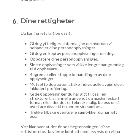
Dine rettigheter
Du kan ha rett til å be oss å:
Gi deg ytterligere informasjon om hvordan vi
behandler dine personopplysninger.
Gi deg en kopi av personopplysninger om deg.
Oppdatere dine personopplysninger.
Slette opplysninger som vi ikke lengre har grunnlag
til å oppbevare.
Begrense eller stoppe behandlingen av dine
opplysninger.
Motsette deg automatiske individuelle avgjørelser,
inkludert profilering.
Gi deg opplysninger du har gitt til oss i en
strukturert, alminnelig anvendt og maskinlesbart
format eller, der det er teknisk mulig, be oss om å
overføre disse til en annen virksomhet.
Trekke tilbake eventuelle samtykker du har gitt
oss.
Vær klar over at det finnes begrensninger i disse
rettighetene. Ta gjerne kontakt med oss hvis du vil ha