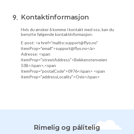
Kontaktinformasjon
Hvis du ønsker å komme i kontakt med oss, kan du
benytte følgende kontaktinformasjon:
E-post: <a href="mailto:
support@flyo.no
"
itemProp="email">
support@flyo.no
</a>
Adresse: <span
itemProp="streetAddress">Bekkenstenveien
53B</span>,<span
itemProp="postalCode">0976</span> <span
itemProp="addressLocality">Oslo</span>
Rimelig og pålitelig