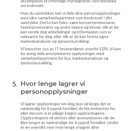
eksempelvis til offentlige myndigheter, ved mistanke
om lovbrudd.
Hvis du samtykker, kan vi dele dine personopplysninger
med våre samarbeidspartnere som beskrevet i ditt
samtykke. Dette kan f.eks. være konsertpromotører,
teaterpromotører og andre teatre og kinoer, slik at de
kan sende deg anbefalinger og informasjon som er
relevante for deg, eller slik at de kan foreta egne
markedsanalyser og tjenesteutvikling.
Vi benytter oss av IT-leverandører utenfor EØS. Vi kan
for øvrig dele anonymiserte opplysninger med
samarbeidspartnere for bl.a. markedsanalyser og
tjenesteutvikling.
Hvor lenge lagrer vi
personopplysninger
Vi lagrer opplysninger om deg, kun så lenge det er
nødvendig for å oppnå formålet de ble innhentet for,
eller dersom vi er pålagt å lagre opplysningene.
Opplysningene vil slettes eller anonymiseres når de
ikke lengre er nødvendige for å oppnå formålet. Under
er en oversikt over hvor lenge vi lagrer dine