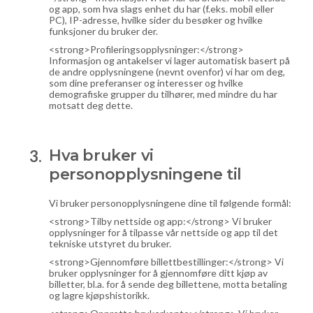
og app, som hva slags enhet du har (f.eks. mobil eller
PC), IP-adresse, hvilke sider du besøker og hvilke
funksjoner du bruker der.
<strong>Profileringsopplysninger:</strong>
Informasjon og antakelser vi lager automatisk basert på
de andre opplysningene (nevnt ovenfor) vi har om deg,
som dine preferanser og interesser og hvilke
demografiske grupper du tilhører, med mindre du har
motsatt deg dette.
Hva bruker vi
personopplysningene til
Vi bruker personopplysningene dine til følgende formål:
<strong>Tilby nettside og app:</strong> Vi bruker
opplysninger for å tilpasse vår nettside og app til det
tekniske utstyret du bruker.
<strong>Gjennomføre billettbestillinger:</strong> Vi
bruker opplysninger for å gjennomføre ditt kjøp av
billetter, bl.a. for å sende deg billettene, motta betaling
og lagre kjøpshistorikk.